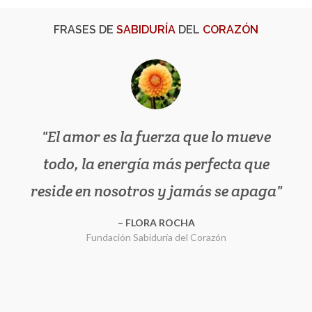
FRASES DE
SABIDURÍA
DEL
CORAZÓN
El amor es la fuerza que lo mueve
Permite que las grandes
todo, la energía más perfecta que
oportunidades lleguen a ti, no
reside en nosotros y jamás se apaga
pongas obstáculos para tu triunfo,
para amar y ser feliz. ¡Tú lo puedes
FLORA ROCHA
Fundación Sabiduría del Corazón
TODO!
Fundación Sabiduría del Corazón
FLORA ROCHA
Fundación Sabiduría del Corazón