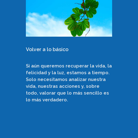
Volver a lo básico
La imp
hones
Si aún queremos recuperar la vida, la
felicidad y la luz, estamos a tiempo.
La hones
Solo necesitamos analizar nuestra
felicida
vida, nuestras acciones y, sobre
mental y
todo, valorar que lo más sencillo es
lo que h
lo más verdadero.
solo pro